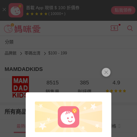
首載 App 現領 $ 100 折價券
點我領券
( 10000+ )
分類
品牌館
零碼出清
$100 - 199
MAMDADKIDS
8515
385
4.9
銷售量
則評價
所有商品
最熱銷
新上市
價格