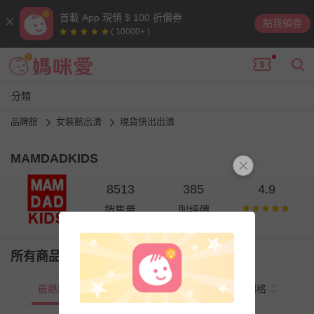
首載 App 現領 $ 100 折價券
點我領券
( 10000+ )
分類
品牌館
女裝館出清
現貨快出出清
MAMDADKIDS
8513
385
4.9
銷售量
則評價
所有商品
最熱銷
新上市
價格