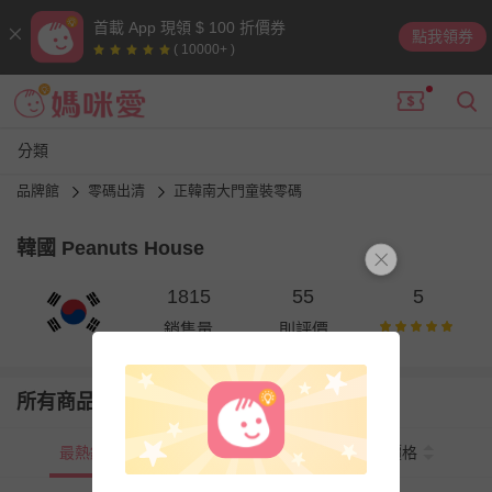
首載 App 現領 $ 100 折價券
點我領券
( 10000+ )
分類
品牌館
零碼出清
正韓南大門童裝零碼
韓國 Peanuts House
1815
55
5
銷售量
則評價
所有商品
最熱銷
新上市
價格