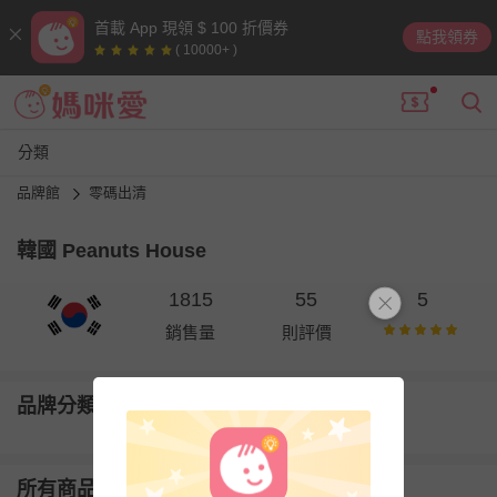
首載 App 現領 $ 100 折價券
點我領券
( 10000+ )
分類
品牌館
零碼出清
韓國 Peanuts House
1815
55
5
銷售量
則評價
品牌分類
所有商品