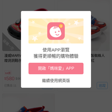
搶購一空
搶購一空
使用APP瀏覽
漫威MARVEL - 蜘蛛人 童鞋 電
漫威MARVEL - 台灣製蜘蛛人
獲得更順暢的購物體驗
燈洞洞鞋/拖鞋 MNKG35400-輕
休閒鞋(中小童段)-藍紅
量透氣又舒適-黑紅-(中大童段)
開啟「媽咪愛」APP
64折
56折
580
558
$
$
900
$
$
990
繼續使用網頁版
追蹤
追蹤
已售出 11
已售出 2