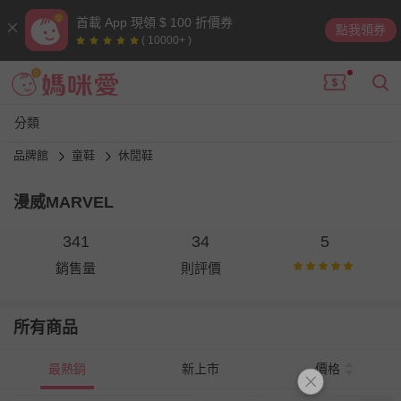
首載 App 現領 $ 100 折價券
點我領券
( 10000+ )
分類
品牌館
童鞋
休閒鞋
漫威MARVEL
341
34
5
銷售量
則評價
所有商品
最熱銷
新上市
價格