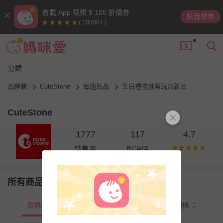
首載 App 現領 $ 100 折價券
點我領券
( 10000+ )
分類
品牌館
CuteStone
每週新品
生日禮物推薦玩具新品
CuteStone
1777
117
4.7
銷售量
則評價
所有商品
最熱銷
新上市
價格