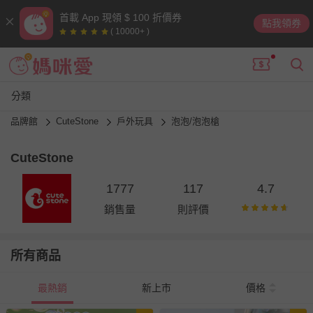
首載 App 現領 $ 100 折價券
點我領券
( 10000+ )
分類
品牌館
CuteStone
戶外玩具
泡泡/泡泡槍
CuteStone
1777
117
4.7
銷售量
則評價
所有商品
最熱銷
新上市
價格