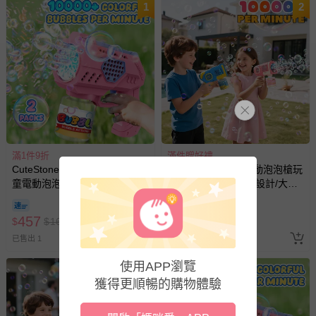
1
2
滿1件9折
滿件贈好禮
CuteStone - 【盒損福利品】兒
CuteStone - 兒童電動泡泡槍玩
童電動泡泡槍玩具2入套裝組
具2入套裝組(防漏水設計/大容
(火箭筒氣泡/防漏水設計/生日
量補充液/生日禮物/兒童節/交換
51折
禮物/兒童節/交換禮物)
禮物)
457
868
$
$
1688
$
$
1688
已售出 1
最新上架
使用APP瀏覽
3
獲得更順暢的購物體驗