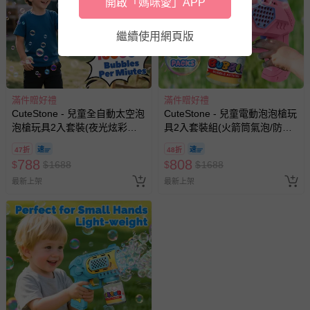
開啟「媽咪愛」APP
繼續使用網頁版
滿件贈好禮
滿件贈好禮
CuteStone - 兒童全自動太空泡
CuteStone - 兒童電動泡泡槍玩
泡槍玩具2入套裝(夜光炫彩燈
具2入套裝組(火箭筒氣泡/防漏
光/生日禮物/兒童節禮物/交換禮
水設計/生日禮物/兒童節/交換禮
47折
48折
物)
物)
788
808
$
$
1688
$
$
1688
最新上架
最新上架