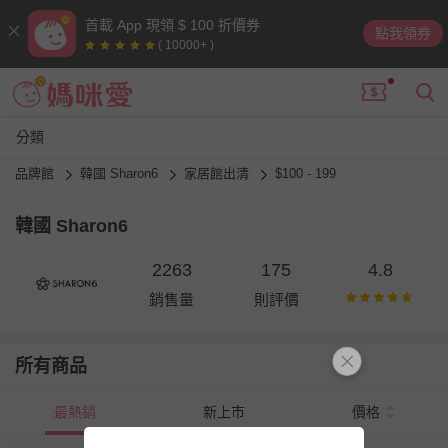
首載 App 現領 $ 100 折價券
點我領券
( 10000+ )
分類
品牌館
韓國 Sharon6
家居館出清
$100 - 199
韓國 Sharon6
2263
175
4.8
銷售量
則評價
所有商品
最熱銷
新上市
價格