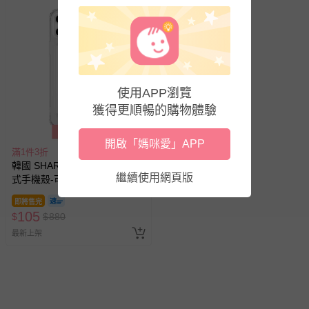
使用APP瀏覽
獲得更順暢的購物體驗
開啟「媽咪愛」APP
滿1件3折
韓國 SHARON6 - 設計款卡夾
繼續使用網頁版
式手機殼-可愛動物 (Galaxy-
Note10)
即將售完
105
$
$
880
最新上架