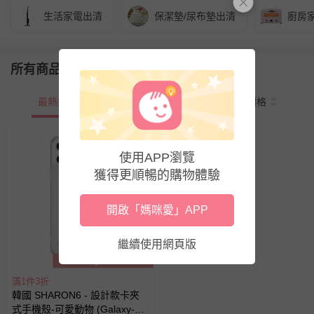
生活家電出清
保潔墊/尿布墊出清
廚房
所有商品
最熱銷
新上市
價格
使用APP瀏覽
獲得更順暢的購物體驗
開啟「媽咪愛」APP
繼續使用網頁版
滿1件3折
韓國 SHARON6 - 設計款卡夾
式手機殼-可愛動物 (Galaxy-