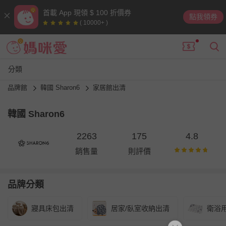
首載 App 現領 $ 100 折價券
點我領券
( 10000+ )
分類
品牌館
韓國 Sharon6
家居館出清
韓國 Sharon6
2263
175
4.8
銷售量
則評價
品牌分類
寢具床包出清
居家/臥室收納出清
衛浴