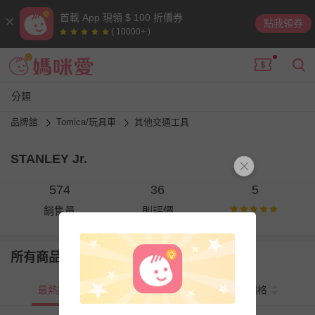
首載 App 現領 $ 100 折價券
點我領券
( 10000+ )
分類
品牌館
Tomica/玩具車
其他交通工具
STANLEY Jr.
574
36
5
銷售量
則評價
所有商品
最熱銷
新上市
價格