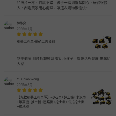
和照片一樣，質感不錯，孩子一看到就超開心，玩得很投
入。謝謝賣家用心處理，讓這次購物很愉快~
林維奕
2026年1月
組裝工程車-電動工具套組
物美價廉 組裝拆卸練習 有助小孩子手指靈活與發展 推薦給
大家！
Yu Chiao Wong
2025年8月
【九款組裝工程車隊】-砂石車+鏟土機+水泥車
+堆高機+推土機+壓路機+挖土機+爪式挖土機
+鑽地機