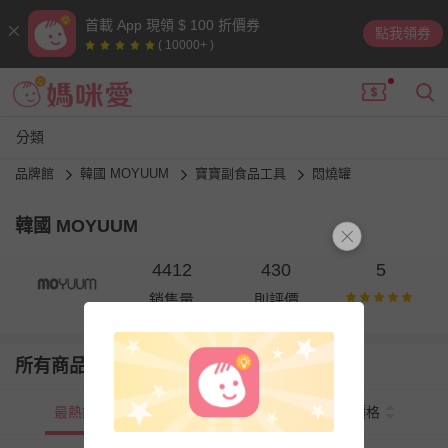
首載 App 現領 $ 100 折價券
點我領券
( 10000+ )
分類
品牌館
韓國 MOYUUM
寶寶副食品工具
悶燒罐
韓國 MOYUUM
4412
430
5
銷售量
則評價
所有商品
最熱銷
新上市
價格