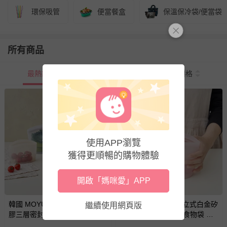
環保吸管
便當餐盒
保溫保冷袋/便當袋
所有商品
最熱銷
新上市
價格
使用APP瀏覽
獲得更順暢的購物體驗
開啟「媽咪愛」APP
韓國 MOYUUM - 站立式白金矽
韓國 MOYUUM - 站立式白金矽
繼續使用網頁版
膠三層密封袋3入組 食物袋 食
膠三層密封袋3入組 食物袋 食
品分裝袋-寧靜藍
品分裝袋-草莓粉