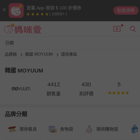
首載 App 現領 $ 100 折價券
點我領券
( 10000+ )
分類
品牌館
韓國 MOYUUM
環保專區
韓國 MOYUUM
4412
430
5
銷售量
則評價
品牌分類
環保餐具
食物袋
環保購物袋