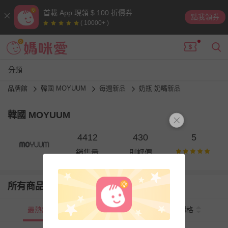
首載 App 現領 $ 100 折價券
點我領券
( 10000+ )
分類
品牌館
韓國 MOYUUM
每週新品
奶瓶 奶嘴新品
韓國 MOYUUM
4412
430
5
銷售量
則評價
所有商品
最熱銷
新上市
價格