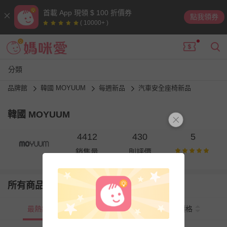
首載 App 現領 $ 100 折價券
點我領券
( 10000+ )
分類
品牌館
韓國 MOYUUM
每週新品
汽車安全座椅新品
韓國 MOYUUM
4412
430
5
銷售量
則評價
所有商品
最熱銷
新上市
價格