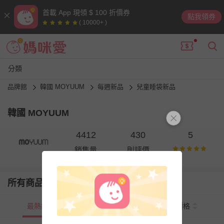
首載 App 現領 $ 100 折價券
點我領券
( 10000+ )
分類
品牌館
韓國 MOYUUM
每週新品
兒童睡袋新品
韓國 MOYUUM
4412
430
5
銷售量
則評價
所有商品
最熱銷
新上市
價格