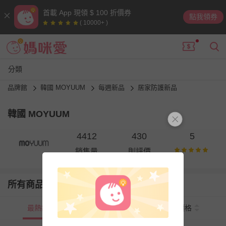
首載 App 現領 $ 100 折價券
點我領券
( 10000+ )
分類
品牌館
韓國 MOYUUM
每週新品
居家防護新品
韓國 MOYUUM
4412
430
5
銷售量
則評價
所有商品
最熱銷
新上市
價格