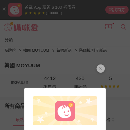
首載 App 現領 $ 100 折價券
點我領券
( 10000+ )
分類
品牌館
韓國 MOYUUM
每週新品
防踢被/肚圍新品
韓國 MOYUUM
4412
430
5
銷售量
則評價
所有商品
最熱銷
新上市
價格