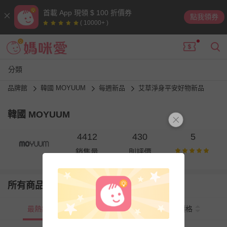
首載 App 現領 $ 100 折價券
點我領券
( 10000+ )
分類
品牌館
韓國 MOYUUM
每週新品
艾草淨身平安好物新品
韓國 MOYUUM
4412
430
5
銷售量
則評價
所有商品
最熱銷
新上市
價格