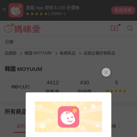
首載 App 現領 $ 100 折價券
點我領券
( 10000+ )
分類
品牌館
韓國 MOYUUM
每週新品
出遊必備好物新品
韓國 MOYUUM
4412
430
5
銷售量
則評價
所有商品
最熱銷
新上市
價格