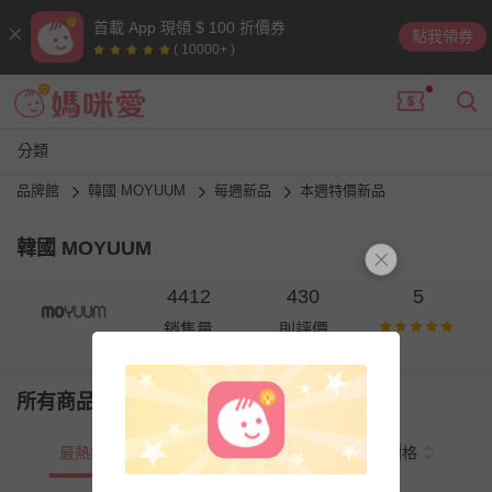
首載 App 現領 $ 100 折價券
點我領券
( 10000+ )
分類
品牌館
韓國 MOYUUM
每週新品
本週特價新品
韓國 MOYUUM
4412
430
5
銷售量
則評價
所有商品
最熱銷
新上市
價格