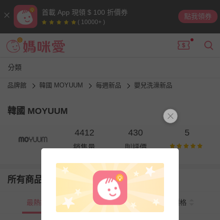
首載 App 現領 $ 100 折價券
點我領券
( 10000+ )
分類
品牌館
韓國 MOYUUM
每週新品
嬰兒洗澡新品
韓國 MOYUUM
4412
430
5
銷售量
則評價
所有商品
最熱銷
新上市
價格