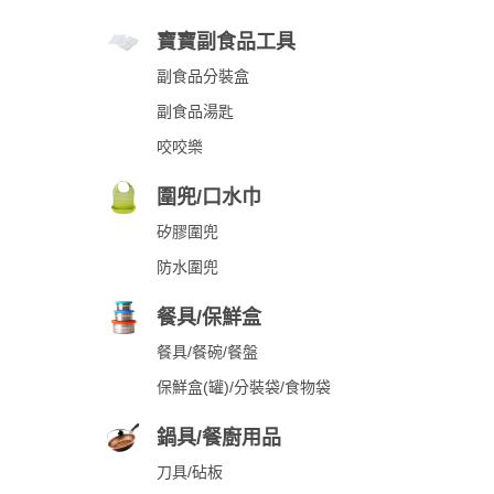
寶寶副食品工具
副食品分裝盒
副食品湯匙
咬咬樂
圍兜/口水巾
矽膠圍兜
防水圍兜
餐具/保鮮盒
餐具/餐碗/餐盤
保鮮盒(罐)/分裝袋/食物袋
鍋具/餐廚用品
刀具/砧板