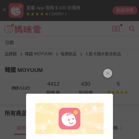
首載 App 現領 $ 100 折價券
點我領券
( 10000+ )
分類
品牌館
韓國 MOYUUM
每週新品
人氣卡通大集合新品
韓國 MOYUUM
4412
430
5
銷售量
則評價
所有商品
最熱銷
新上市
價格