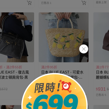
最新上架
已售出 1
7折，滿2件55折
滿2件95折
滿1件7
UE EAST - 復古風
日本 BLUE EAST - 可愛水
日本 BLU
型波士頓肩背包-黑
果刺繡夏日草編手提包-檸
麗蝴蝶結
檬
咖啡
68折
931
939
1572
$
$
$
$
1381
已售出 5
最新上架