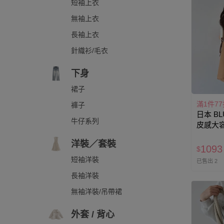
短袖上衣
無袖上衣
長袖上衣
針織衫/毛衣
下身
裙子
滿1件7
褲子
日本 BL
牛仔系列
皮感大
包-焦糖
洋裝／套裝
1093
$
短袖洋裝
已售出 2
長袖洋裝
無袖洋裝/吊帶裙
外套 / 背心