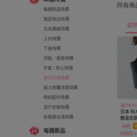
所有商
每週新品特價
現貨快出特價
最
日本連線特價
上衣特價
下身特價
洋裝／套裝特價
外套 / 背心特價
流行女包特價
成人防曬涼感特價
時尚配件特價
滿2件95
流行女裝特價
日本 BL
女裝館出清特價
雅金扣
小包)-
68折
每週新品
969
$
$