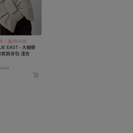
7折，滿2件55折
UE EAST - 大蝴蝶
柔軟肩背包-淺杏
1588