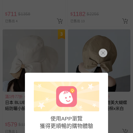
卉-黑
711
1182
$
$
1358
$
$
2256
已售出 4
已售出 13
3
滿1件77折，滿2件55折
滿1件77折，滿2件55折
日本 BLUE EAST - 甜美大蝴蝶
日本 BLUE EAST - 甜美大蝴蝶
結防曬小臉遮陽帽-米白x棕
結防曬小臉遮陽帽-淺棕x米白
使用APP瀏覽
579
579
$
$
1106
$
$
1106
獲得更順暢的購物體驗
已售出 1
最新上架