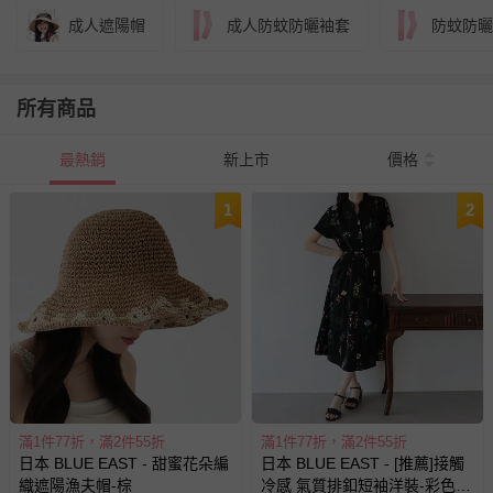
成人遮陽帽
成人防蚊防曬袖套
防蚊防曬
所有商品
最熱銷
新上市
價格
1
2
滿1件77折，滿2件55折
滿1件77折，滿2件55折
日本 BLUE EAST - 甜蜜花朵編
日本 BLUE EAST - [推薦]接觸
織遮陽漁夫帽-棕
冷感 氣質排釦短袖洋裝-彩色花