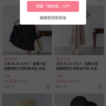
開啟「媽咪愛」APP
繼續使用網頁版
滿2件95折
滿2件95折
日本 BLUE EAST - 接觸冷感
日本 BLUE EAST - 接觸冷感
縮腰顯瘦立領無袖洋裝-浪漫小
縮腰顯瘦立領無袖洋裝-浪漫小
花-海軍藍
花-粉杏
68折
68折
1229
1229
$
$
1802
$
$
1802
最新上架
最新上架