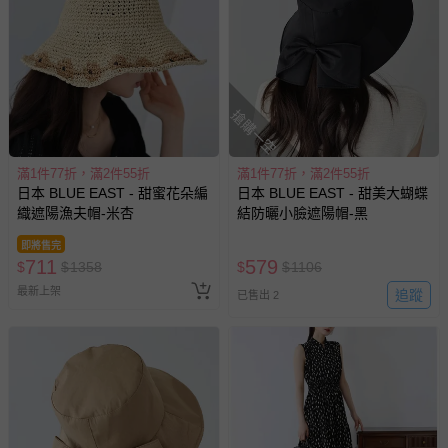
搶購一空
滿1件77折，滿2件55折
滿1件77折，滿2件55折
日本 BLUE EAST - 甜蜜花朵編
日本 BLUE EAST - 甜美大蝴蝶
織遮陽漁夫帽-米杏
結防曬小臉遮陽帽-黑
即將售完
711
579
$
$
1358
$
$
1106
最新上架
追蹤
已售出 2