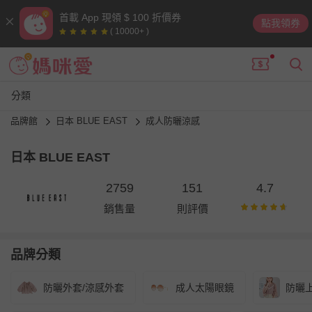
首載 App 現領 $ 100 折價券
點我領券
( 10000+ )
分類
品牌館
日本 BLUE EAST
成人防曬涼感
日本 BLUE EAST
2759
151
4.7
銷售量
則評價
品牌分類
防曬外套/涼感外套
成人太陽眼鏡
防曬