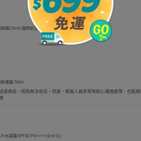
霜(15ml)-國際航空版
護露-50ml
送達商店，因為無法收貨，但是，客服人員非常有耐心溝通處理，也能順
謝
水凝露SPF50 PA++++(1ml/入)