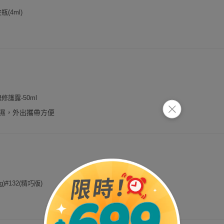
(4ml)
護露-50ml
濕，外出攜帶方便
)#132(精巧版)