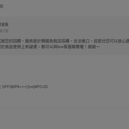
同
愛客服
3年7月
感謝您的回饋，廠商是於韓國免稅店採購，合法進口，這部分您可以放心
於商品使用上有疑慮，都可以與line客服聯繫喔！謝謝～
F38/PA+++(1ml)#PO-03