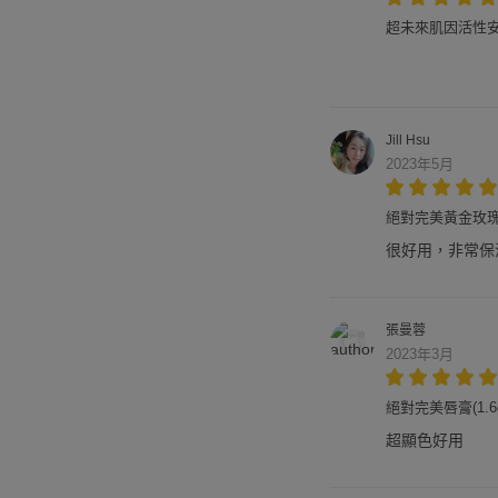
超未來肌因活性安瓶
Jill Hsu
2023年5月
絕對完美黃金玫瑰修
很好用，非常保
張曼蓉
2023年3月
絕對完美唇膏(1.6g
超顯色好用