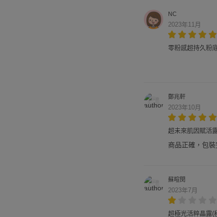
NC
2023年11月
零粉感超持久粉底 SP
鄭兆軒
2023年10月
超未來肌因賦活露(
商品正確，包裝
蘇暄閔
2023年7月
超極光活粹晶露(極光