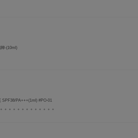
(10ml)
F38/PA+++(1ml) #PO-01
。。。。。。。。。。。。。