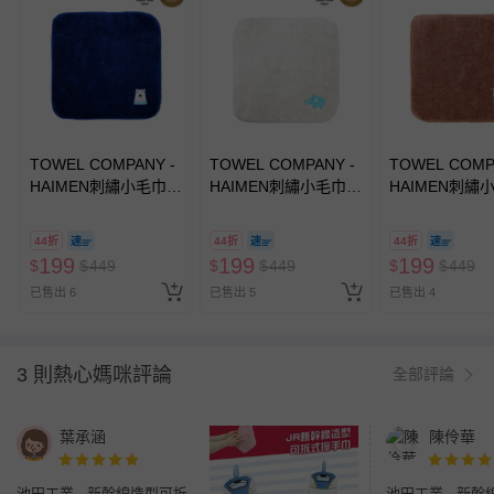
TOWEL COMPANY -
TOWEL COMPANY -
TOWEL COMP
HAIMEN刺繡小毛巾-
HAIMEN刺繡小毛巾-
HAIMEN刺繡
動物遊行 animal
動物遊行 animal
動物遊行 anima
parade(日本今治)-北
parade(日本今治)-大
parade(日本今
44折
44折
44折
極熊(Polar brar)
象(Elephant)
駝(Alpacas)
199
199
199
$
$
449
$
$
449
$
$
449
已售出 6
已售出 5
已售出 4
3 則熱心媽咪評論
全部評論
葉承涵
陳伶華
池田工業 - 新幹線造型可拆
池田工業 - 新