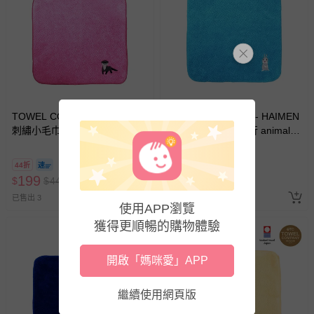
TOWEL COMPANY - HAIMEN
TOWEL COMPANY - HAIMEN
刺繡小毛巾-動物遊行 animal
刺繡小毛巾-動物遊行 animal
parade(日本今治)-水獺(Otter)
parade(日本今治)-兔子
(Rabbit)
44折
44折
199
199
$
$
449
$
$
449
已售出 3
已售出 2
使用APP瀏覽
獲得更順暢的購物體驗
開啟「媽咪愛」APP
繼續使用網頁版