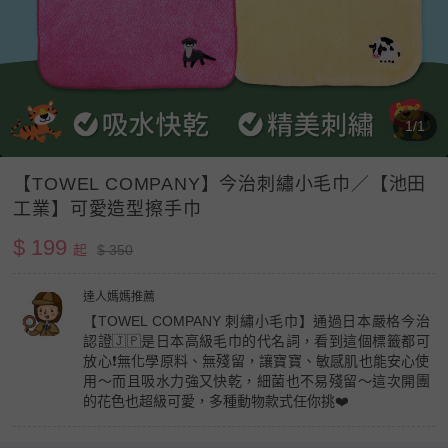
1/1
【TOWEL COMPANY】今治刺繡小毛巾／【池田
工業】可愛造型擦手巾
$ 199
起
$ 350
達人媽媽推薦
【TOWEL COMPANY 刺繡小毛巾】通過日本嚴格今治
認證🇯🇵是日本高級毛巾的代名詞，看到這個標籤都可
放心❗️無化學原料、無殘留，讓寶寶、敏感肌也能安心使
用～而且吸水力強又快乾，細菌也不易殘留～這次開團
的花色也超級可愛，多種動物款式任你挑❤️