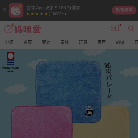
首載 App 現領 $ 100 折價券
點我領券
( 10000+ )
分類
首頁
嬰幼
童裝
玩具
家居
旅遊