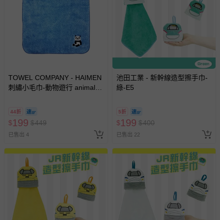
TOWEL COMPANY - HAIMEN
池田工業 - 新幹線造型擦手巾-
刺繡小毛巾-動物遊行 animal
綠-E5
parade(日本今治)-熊貓
(Panda)
44折
5折
199
199
$
$
449
$
$
400
已售出 4
已售出 22