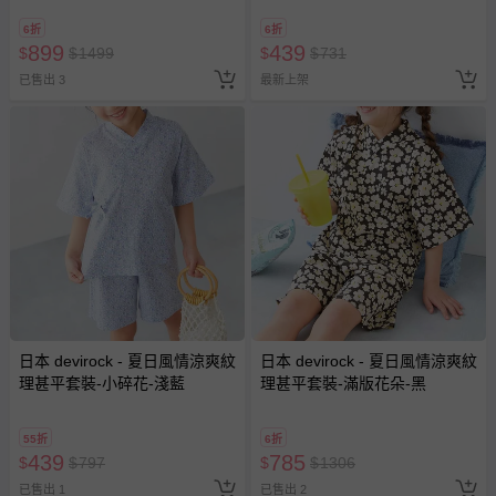
6折
6折
899
439
$
$
1499
$
$
731
已售出 3
最新上架
日本 devirock - 夏日風情涼爽紋
日本 devirock - 夏日風情涼爽紋
理甚平套裝-小碎花-淺藍
理甚平套裝-滿版花朵-黑
55折
6折
439
785
$
$
797
$
$
1306
已售出 1
已售出 2