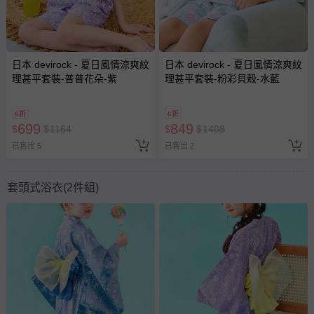
日本 devirock - 夏日風情涼爽紋
日本 devirock - 夏日風情涼爽紋
理甚平套裝-普普花朵-紫
理甚平套裝-粉彩貝殼-水藍
6折
6折
699
849
$
$
1164
$
$
1408
已售出 5
已售出 2
套頭式浴衣(2件組)