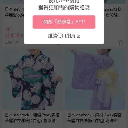
使用APP瀏覽
獲得更順暢的購物體驗
日本 devirock - 純棉 2way穿搭
日本 devirock - 純棉 2way穿搭
華麗浴衣洋裝(4件組)-粉彩繡球
華麗浴衣洋裝(4件組)-粉彩繡球
花-紫白
花-藍綠
開啟「媽咪愛」APP
6折
6折
1408
1408
$
$
2347
$
$
2347
繼續使用網頁版
已售出 25
已售出 4
日本 devirock - 純棉 2way穿搭
日本 devirock - 純棉 2way穿搭
華麗浴衣洋裝(4件組)-粉彩繡球
華麗浴衣洋裝(4件組)-海洋世界-
花-深藍紫
淺紫