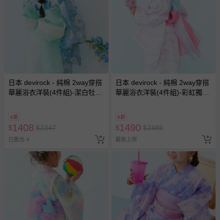
日本 devirock - 純棉 2way穿搭
日本 devirock - 純棉 2way穿搭
華麗浴衣洋裝(4件組)-潔白牡丹-
華麗浴衣洋裝(4件組)-彩虹獨角
水藍
獸-紫丁香
6折
6折
1408
1490
$
$
2347
$
$
2486
已售出 4
最新上架