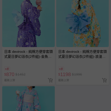
日本 devirock - 純棉方便穿套頭
日本 devirock - 純棉方便穿套頭
式夏日夢幻浴衣(2件組)-金魚花
式夏日夢幻浴衣(2件組)-浪漫玫
火-紫羅蘭
瑰-黃x藍
6折
6折
870
1198
$
$
1452
$
$
1996
最新上架
最新上架