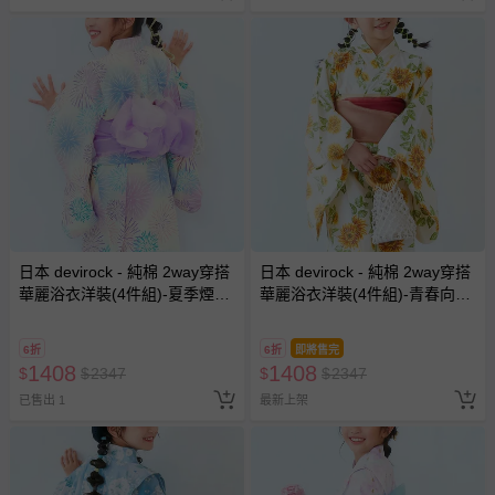
日本 devirock - 純棉 2way穿搭
日本 devirock - 純棉 2way穿搭
華麗浴衣洋裝(4件組)-夏季煙火-
華麗浴衣洋裝(4件組)-青春向日
白淺紫
葵-象牙白
6折
6折
即將售完
1408
1408
$
$
2347
$
$
2347
已售出 1
最新上架