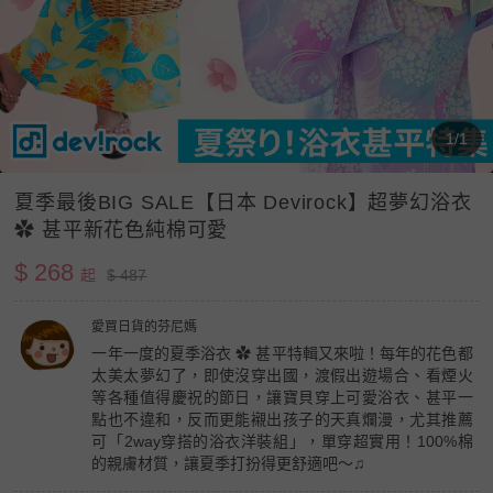
1/1
夏季最後BIG SALE【日本 Devirock】超夢幻浴衣
✿ 甚平新花色純棉可愛
$ 268
起
$ 487
愛買日貨的芬尼媽
一年一度的夏季浴衣 ✿ 甚平特輯又來啦！每年的花色都
太美太夢幻了，即使沒穿出國，渡假出遊場合、看煙火
等各種值得慶祝的節日，讓寶貝穿上可愛浴衣、甚平一
點也不違和，反而更能襯出孩子的天真爛漫，尤其推薦
可「2way穿搭的浴衣洋裝組」，單穿超實用！100%棉
的親膚材質，讓夏季打扮得更舒適吧～♫