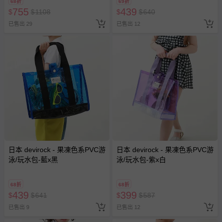
68折
69折
755
439
$
$
1108
$
$
640
已售出 29
已售出 12
日本 devirock - 果凍色系PVC游
日本 devirock - 果凍色系PVC游
泳/玩水包-藍x黑
泳/玩水包-紫x白
68折
68折
439
399
$
$
641
$
$
587
已售出 9
已售出 12