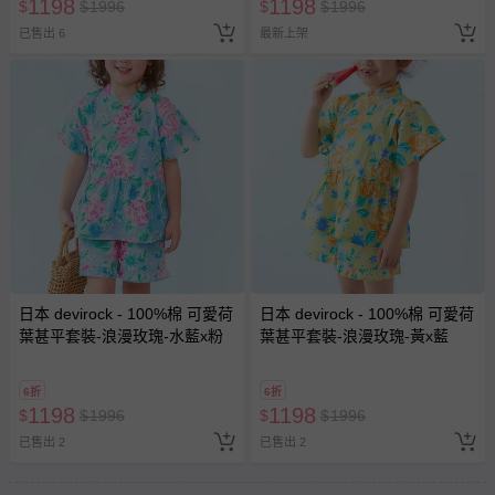
1198
1198
$
$
1996
$
$
1996
已售出 6
最新上架
日本 devirock - 100%棉 可愛荷
日本 devirock - 100%棉 可愛荷
葉甚平套裝-浪漫玫瑰-水藍x粉
葉甚平套裝-浪漫玫瑰-黃x藍
6折
6折
1198
1198
$
$
1996
$
$
1996
已售出 2
已售出 2