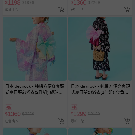
1198
1360
$
$
1996
$
$
2269
最新上架
已售出 3
日本 devirock - 純棉方便穿套頭
日本 devirock - 純棉方便穿套頭
式夏日夢幻浴衣(2件組)-繡球花-
式夏日夢幻浴衣(2件組)-金魚花
薰衣草x綠
火-黑x粉紅
6折
6折
1360
1299
$
$
2269
$
$
2159
已售出 5
最新上架