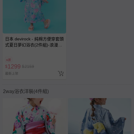
日本 devirock - 純棉方便穿套頭
式夏日夢幻浴衣(2件組)-浪漫玫
瑰-水藍x粉
6折
1299
$
$
2159
最新上架
2way浴衣洋裝(4件組)