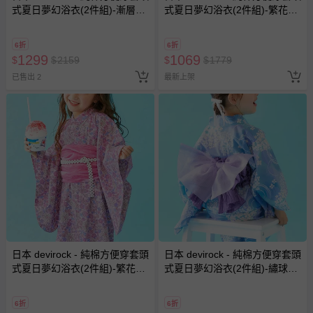
式夏日夢幻浴衣(2件組)-漸層蝴
式夏日夢幻浴衣(2件組)-繁花錦
蝶結-粉紅
簇-紫
6折
6折
1299
1069
$
$
2159
$
$
1779
已售出 2
最新上架
日本 devirock - 純棉方便穿套頭
日本 devirock - 純棉方便穿套頭
式夏日夢幻浴衣(2件組)-繁花錦
式夏日夢幻浴衣(2件組)-繡球花-
簇-粉紅
水藍
6折
6折