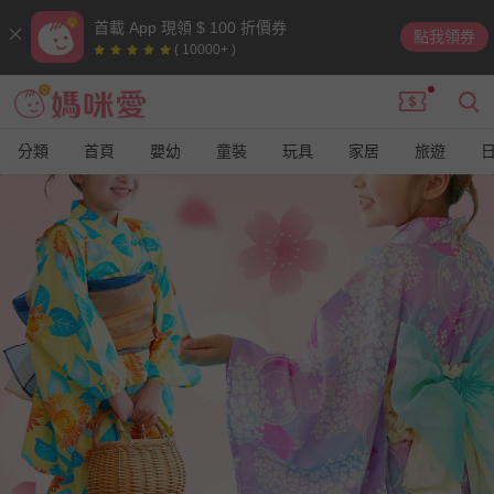
首載 App 現領 $ 100 折價券
點我領券
( 10000+ )
分類
首頁
嬰幼
童裝
玩具
家居
旅遊