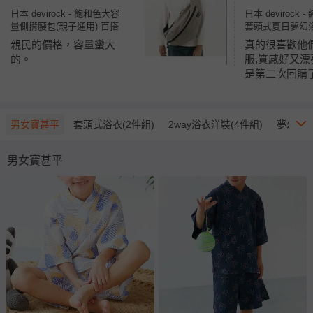
日本 devirock - 飽和色大容
日本 devirock
量側揹腰包(親子通用)-百搭
套頭式夏日夢幻浴衣
灰 (約17x43x11cm)
繡球花-薰衣草x
親民的價格，容量蠻大
真的很喜歡他
的。
服,質感好又漂
是第二次回購了
男女寶甚平
套頭式浴衣(2件組)
2way浴衣洋裝(4件組)
夢幻甚
男女寶甚平