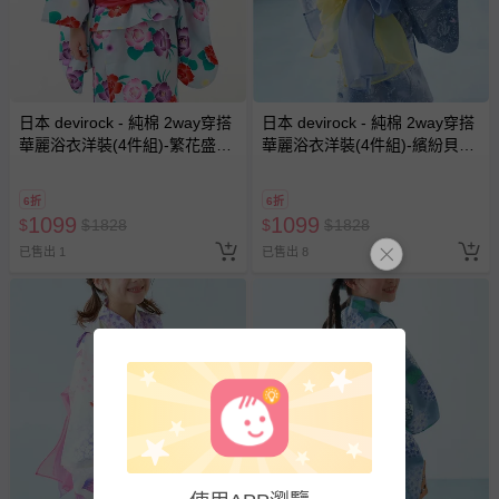
日本 devirock - 純棉 2way穿搭
日本 devirock - 純棉 2way穿搭
華麗浴衣洋裝(4件組)-繁花盛開-
華麗浴衣洋裝(4件組)-繽紛貝殼-
藍綠
煙燻藍
6折
6折
1099
1099
$
$
1828
$
$
1828
已售出 1
已售出 8