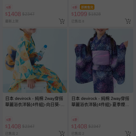
6折
6折
即將售完
1408
1099
$
$
2347
$
$
1828
最新上架
已售出 8
日本 devirock - 純棉 2way穿搭
日本 devirock - 純棉 2way穿搭
華麗浴衣洋裝(4件組)-向日葵-橘
華麗浴衣洋裝(4件組)-夏季煙火-
黃
海軍藍
6折
6折
1408
1408
$
$
2347
$
$
2347
已售出 2
已售出 2