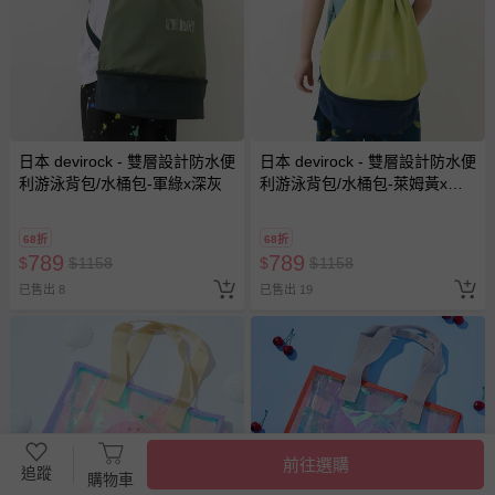
日本 devirock - 雙層設計防水便
日本 devirock - 雙層設計防水便
利游泳背包/水桶包-軍綠x深灰
利游泳背包/水桶包-萊姆黃x深
藍
68折
68折
789
789
$
$
1158
$
$
1158
已售出 8
已售出 19
前往選購
追蹤
購物車