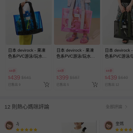
日本 devirock - 果凍
日本 devirock - 果凍
日本 devirock 
色系PVC游泳/玩水包-
色系PVC游泳/玩水包-
色系PVC游泳/
藍x黑
粉紅x桃粉
黑x黑
68折
68折
69折
439
399
439
$
$
641
$
$
587
$
$
640
已售出 9
已售出 5
已售出 12
12 則熱心媽咪評論
全部評論
Jj
奎媽