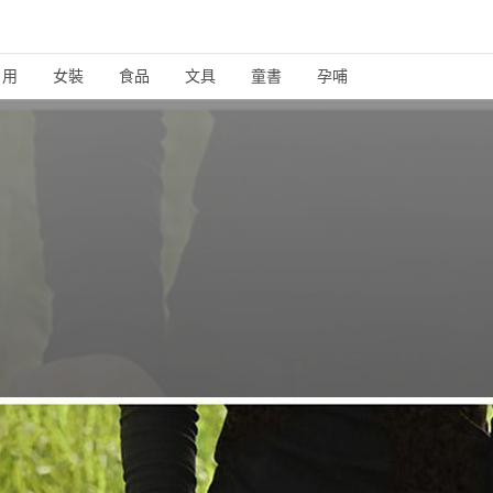
日用
女裝
食品
文具
童書
孕哺