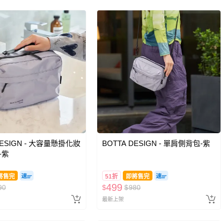
DESIGN - 大容量懸掛化妝
BOTTA DESIGN - 單肩側背包-紫
-紫
將售完
51折
即將售完
499
90
$
$
980
最新上架