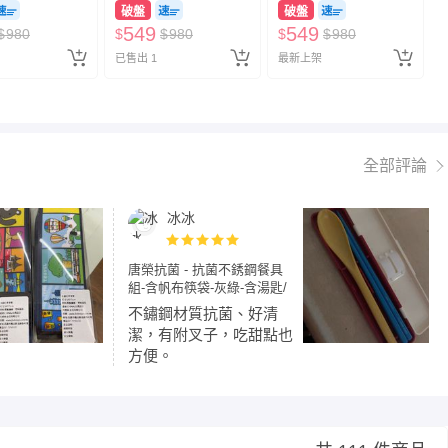
破盤
破盤
549
549
$
980
$
$
980
$
$
980
已售出 1
最新上架
全部評論
冰冰
唐榮抗菌 - 抗菌不銹鋼餐具
組-含帆布筷袋-灰綠-含湯匙/
叉子/筷子各*1
不鏽鋼材質抗菌、好清
潔，有附叉子，吃甜點也
方便。