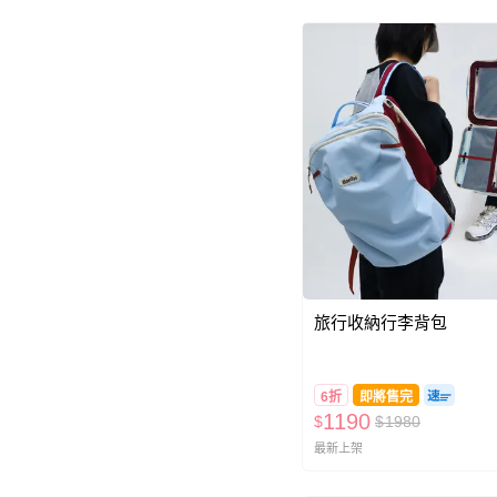
JB clothes
分類篩選
餐具/保鮮盒
環保專區
旅行用品
居家防護
本週特價
旅行收納行李背包
流行女包
購物袋／旅行袋
6折
即將售完
野餐/露營
1190
$
$
1980
兒童餐具
最新上架
鉛筆盒/存錢筒/收納用品