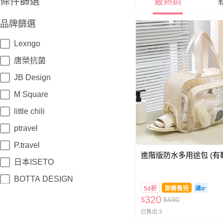
條件篩選
最熱銷
品牌篩選
Lexngo
唐榮抗菌
JB Design
M Square
little chili
ptravel
P.travel
進階版防水多用途包 (有
日本ISETO
BOTTA DESIGN
54折
即將售完
Lexnfant
320
$
$
590
已售出 3
SCANDIHOME