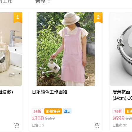
新上市
價格
1
2
鞋倉款)
日系純色工作圍裙
唐榮抗菌 
(14cm)-1
58折
即將售完
79折
即
350
699
$
$
599
$
$
8
已售出 2
已售出 32