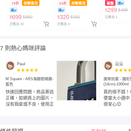
79折
即將售完
54折
即將售完
破盤
299
$
$
499
699
320
$
$
880
$
$
590
已售出 1
已售出 32
已售出 3
7 則熱心媽咪評論
Paul
沄沄
M Square - ABS海關密碼鎖-
唐榮抗菌 - 圓
藍色
(14cm)-1000ml
快速回應問題，商品寄送
真的很不錯！
正確，如網頁上的圖片，
便當大小適中
沒有瑕疵或不良，使用正
很安心😊
常，若有需要，會再回
購，謝謝。