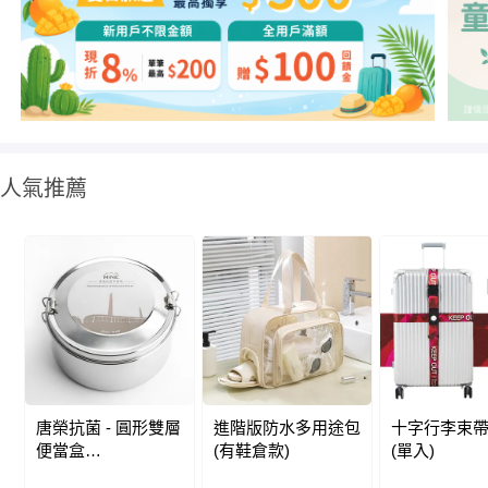
人氣推薦
唐榮抗菌 - 圓形雙層
進階版防水多用途包
十字行李束帶
便當盒
(有鞋倉款)
(單入)
(14cm)-1000ml