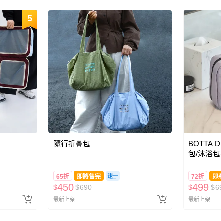
5
隨行折疊包
BOTTA 
包/沐浴包
65折
即將售完
72折
即
450
499
$
$
690
$
$
6
最新上架
最新上架