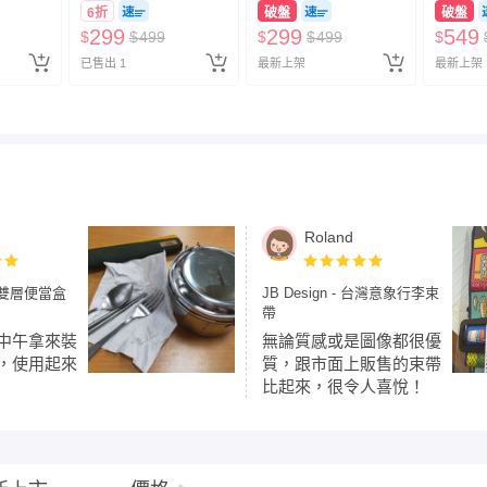
6折
破盤
破盤
299
299
549
$
$
499
$
$
499
$
已售出 1
最新上架
最新上架
Roland
形雙層便當盒
JB Design - 台灣意象行李束
帶
中午拿來裝
無論質感或是圖像都很優
，使用起來
質，跟市面上販售的束帶
比起來，很令人喜悅！