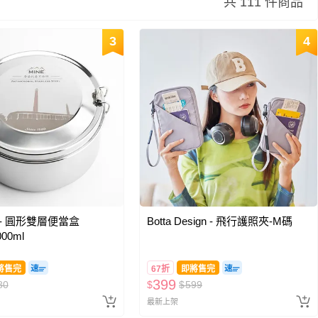
共 111 件商品
3
4
- 圓形雙層便當盒
Botta Design - 飛行護照夾-M碼
000ml
將售完
67折
即將售完
399
80
$
$
599
最新上架