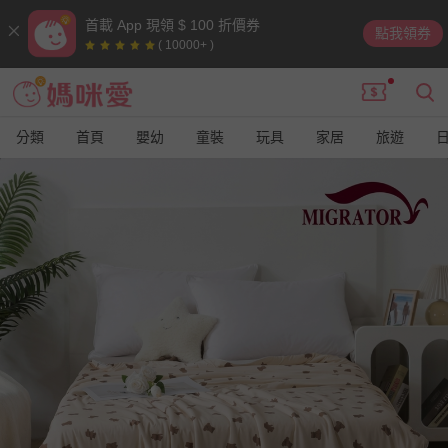
首載 App 現領 $ 100 折價券
點我領券
( 10000+ )
分類
首頁
嬰幼
童裝
玩具
家居
旅遊