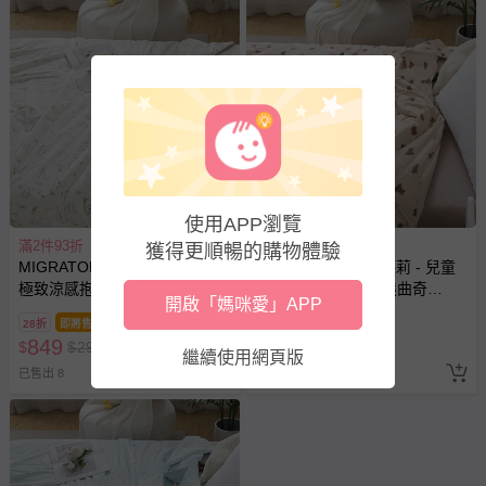
使用APP瀏覽
滿2件93折
滿2件93折
獲得更順暢的購物體驗
MIGRATORY 媚格德莉 - 兒童
MIGRATORY 媚格德莉 - 兒童
極致涼感抱冰被-森林恐龍
極致涼感抱冰被-小熊曲奇
開啟「媽咪愛」APP
(100x120cm)
(100x120cm)
28折
即將售完
28折
849
849
$
$
2980
$
$
2980
繼續使用網頁版
已售出 8
已售出 2