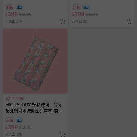
家族 (30x50cm)-1入
之夢 (30x50cm)-1入
24折
24折
399
399
$
$
1680
$
$
1680
已售出 276
已售出 92
滿2件93折
MIGRATORY 媚格德莉 - 台灣
製純棉可水洗抑菌兒童枕-獨角
獸 (30x50cm)-1入
24折
399
$
$
1680
已售出 175