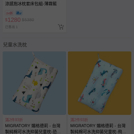
涼感抱冰枕套床包組-薄霧藍
24折
1280
$
$
5380
已售出 1
兒童水洗枕
滿2件93折
滿2件93折
MIGRATORY 媚格德莉 - 台灣
MIGRATORY 媚格德莉 - 台灣
製純棉可水洗抑菌兒童枕-恐龍
製純棉可水洗抑菌兒童枕-飛翔