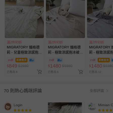
滿2件93折
滿2件93折
滿2件93折
MIGRATORY 媚格德
MIGRATORY 媚格德
MIGRATORY
莉 - 兒童極致涼感抱冰
莉 - 極致涼感抱冰被-
莉 - 極致涼感
被-森林恐龍
冰奶茶 (150x186cm)
霧石灰 (150x1
28折
即將售完
25折
25折
即將售完
(100x120cm)
849
1480
1480
$
$
2980
$
$
5980
$
$
598
已售出 8
已售出 6
已售出 12
70 則熱心媽咪評論
全部評論
Login
Mimian 