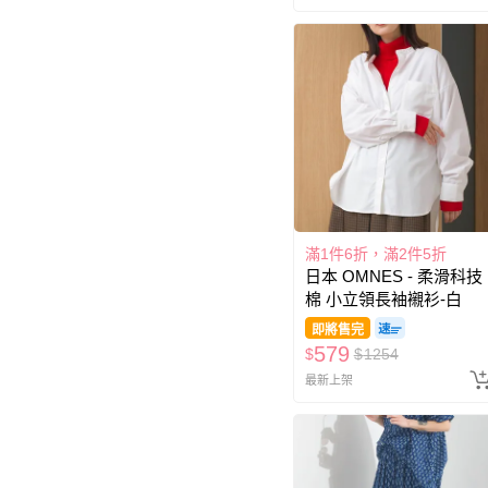
滿1件6折，滿2件5折
日本 OMNES - 柔滑科技
棉 小立領長袖襯衫-白
即將售完
579
$
$
1254
最新上架