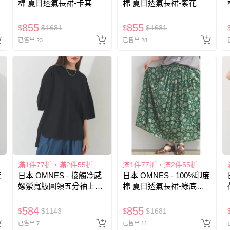
棉 夏日透氣長裙-卡其
棉 夏日透氣長裙-紫花
855
855
$
$
1681
$
$
1681
已售出 23
已售出 28
滿1件77折，滿2件55折
滿1件77折，滿2件55折
度
日本 OMNES - 接觸冷感
日本 OMNES - 100%印度
洋
嫘縈寬版圓領五分袖上衣-
棉 夏日透氣長裙-綠底米
黑
花
584
855
$
$
1143
$
$
1681
已售出 7
已售出 11