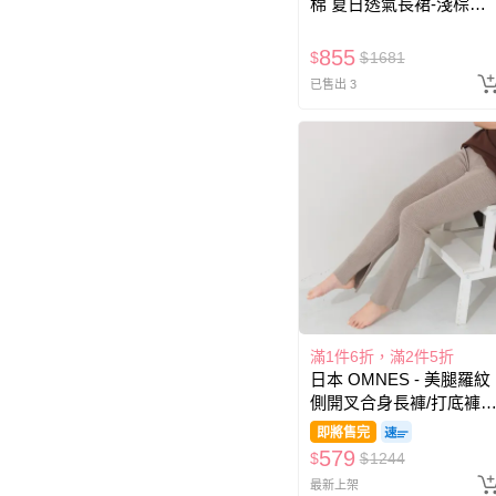
棉 夏日透氣長裙-淺棕條
紋
855
$
$
1681
已售出 3
滿1件6折，滿2件5折
日本 OMNES - 美腿羅紋
側開叉合身長褲/打底褲-
燕麥棕
即將售完
579
$
$
1244
最新上架