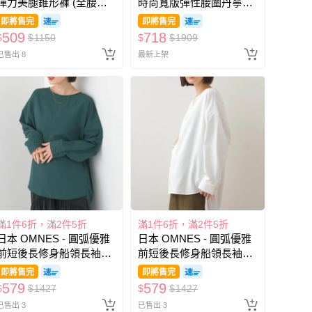
彈力美腿錐形褲 (全腰鬆
時尚寬版彈性腰圍丹寧褲-
緊)-軍綠
靛藍
即將售完
即將售完
509
718
$
$
1150
$
$
1909
已售出 8
最新上架
滿1件6折，滿2件5折
滿1件6折，滿2件5折
日本 OMNES - 圓弧優雅
日本 OMNES - 圓弧優雅
前短後長修身船領長袖上
前短後長修身船領長袖上
衣-濃綠
衣-白
即將售完
即將售完
579
579
$
$
1427
$
$
1427
已售出 3
已售出 3