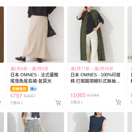
滿1件6折，滿2件5折
滿1件77折，滿2件55折
日本 OMNES - 法式優雅
日本 OMNES - 100%印度
搖曳魚尾長裙-氣質米
棉 打褶圓領襯衫式無袖洋
裝-古典印花-橄欖綠
即將售完
1085
797
$
$
2344
$
$
1607
已售出 1
已售出 1