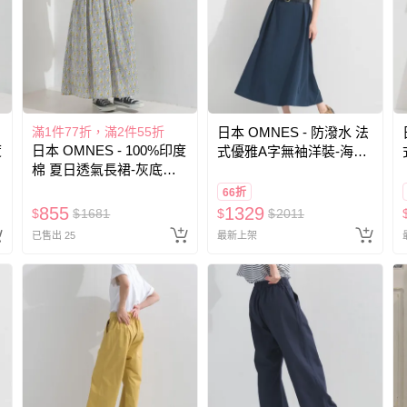
滿1件77折，滿2件55折
日本 OMNES - 防潑水 法
度
日本 OMNES - 100%印度
式優雅A字無袖洋裝-海軍
棉 夏日透氣長裙-灰底黃
藍
花
66折
855
1329
$
$
1681
$
$
2011
已售出 25
最新上架