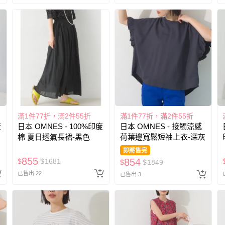
滿1件77折，滿2件55折
滿1件77折，滿2件55折
度
日本 OMNES - 100%印度
日本 OMNES - 接觸涼感
棉 夏日透氣長裙-黑色
荷葉邊寬鬆短袖上衣-深灰
即將售完
855
854
$
$
1681
$
$
1849
已售出 22
已售出 3