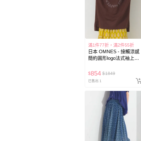
滿1件77折，滿2件55折
日本 OMNES - 接觸涼感
簡約圓形logo法式袖上衣-
咖啡
854
$
$
1849
已售出 1