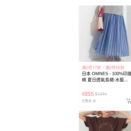
滿1件77折，滿2件55折
日本 OMNES - 100%印
棉 夏日透氣長裙-水藍條
紋
855
$
$
1681
已售出 30