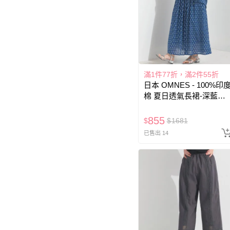
滿1件77折，滿2件55折
日本 OMNES - 100%印
棉 夏日透氣長裙-深藍圖
騰
855
$
$
1681
已售出 14