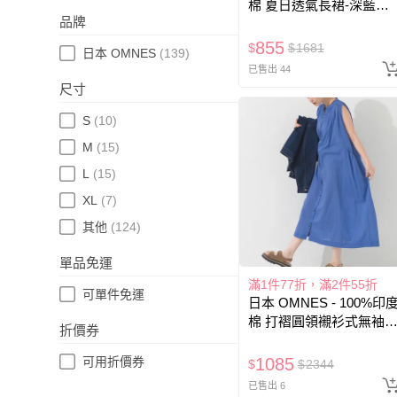
棉 夏日透氣長裙-深藍底
品牌
黑點
855
$
$
1681
日本 OMNES
(139)
已售出 44
尺寸
S
(10)
M
(15)
L
(15)
XL
(7)
其他
(124)
單品免運
滿1件77折，滿2件55折
可單件免運
日本 OMNES - 100%印
棉 打褶圓領襯衫式無袖
折價券
裝-寶藍
可用折價券
1085
$
$
2344
已售出 6