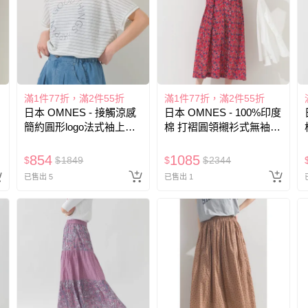
滿1件77折，滿2件55折
滿1件77折，滿2件55折
日本 OMNES - 接觸涼感
日本 OMNES - 100%印度
簡約圓形logo法式袖上衣-
棉 打褶圓領襯衫式無袖洋
灰白條紋
裝-花朵-紅系
854
1085
$
$
1849
$
$
2344
已售出 5
已售出 1