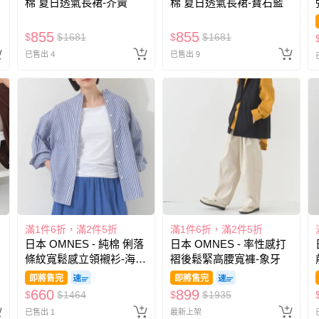
棉 夏日透氣長裙-芥黃
棉 夏日透氣長裙-寶石藍
855
855
$
$
1681
$
$
1681
已售出 4
已售出 9
滿1件6折，滿2件5折
滿1件6折，滿2件5折
日本 OMNES - 純棉 俐落
日本 OMNES - 率性感打
條紋寬鬆感立領襯衫-海軍
褶後鬆緊高腰寬褲-象牙
藍
即將售完
即將售完
660
899
$
$
1464
$
$
1935
已售出 1
最新上架