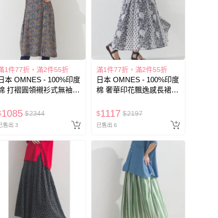
滿1件77折，滿2件55折
滿1件77折，滿2件55折
日本 OMNES - 100%印度
日本 OMNES - 100%印度
棉 打褶圓領襯衫式無袖洋
棉 奢華印花飄逸感長裙-
裝-花朵-藍系
深藍
1085
1117
$
$
2344
$
$
2197
已售出 3
已售出 6