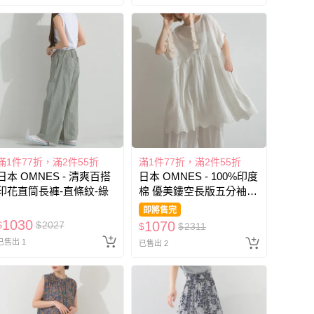
滿1件77折，滿2件55折
滿1件77折，滿2件55折
日本 OMNES - 清爽百搭
日本 OMNES - 100%印度
印花直筒長褲-直條紋-綠
棉 優美鏤空長版五分袖上
衣-(建議內搭)-白
即將售完
1030
1070
$
$
2027
$
$
2311
已售出 1
已售出 2