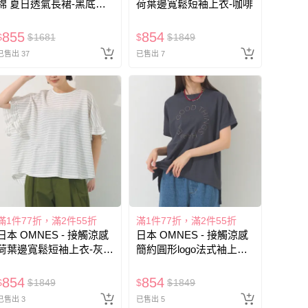
棉 夏日透氣長裙-黑底藍
荷葉邊寬鬆短袖上衣-咖啡
花
855
854
$
$
1681
$
$
1849
已售出 37
已售出 7
滿1件77折，滿2件55折
滿1件77折，滿2件55折
日本 OMNES - 接觸涼感
日本 OMNES - 接觸涼感
荷葉邊寬鬆短袖上衣-灰白
簡約圓形logo法式袖上衣-
條紋
深灰
854
854
$
$
1849
$
$
1849
已售出 3
已售出 5