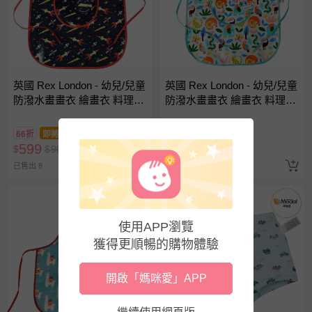
英國 Rex London - 幼兒/兒童
英國 Rex London - 幼兒/兒童
防潑水畫畫衣 繪畫衣 料理圍
防潑水畫畫衣 繪畫衣 料理圍
裙 烹飪圍裙 烘焙圍裙 工作圍
裙 烹飪圍裙 烘焙圍裙 工作圍
裙-太空梭
裙-森林樂園
66折
即將售完
破盤
599
599
$
$
905
$
$
905
已售出 8
已售出 8
使用APP瀏覽
獲得更順暢的購物體驗
開啟「媽咪愛」APP