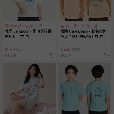
滿1件85折，滿2件77折
滿1件85折，滿2件77折
韓國 Jelispoon - 衝浪男孩插
韓國 Care Bears - 聯名款熊
畫短袖上衣-白
熊與企鵝插畫短袖上衣-白
488
555
$
$
874
$
$
953
最新上架
最新上架