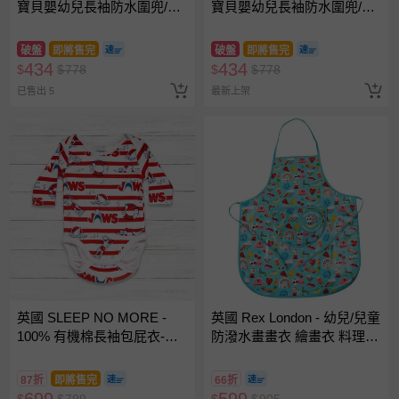
寶貝嬰幼兒長袖防水圍兜/畫
寶貝嬰幼兒長袖防水圍兜/畫
畫衣/吃飯衣單入組-藍色小熊
畫衣/吃飯衣單入組-聖誕森林
破盤
即將售完
破盤
即將售完
434
434
$
$
778
$
$
778
已售出 5
最新上架
英國 SLEEP NO MORE -
英國 Rex London - 幼兒/兒童
100% 有機棉長袖包屁衣-大
防潑水畫畫衣 繪畫衣 料理圍
白鯊JAWS/紅色橫條紋漫畫
裙 烹飪圍裙 烘焙圍裙 工作圍
塗鴉 (1.5-2 Y)
裙-繽紛搖滾
87折
即將售完
66折