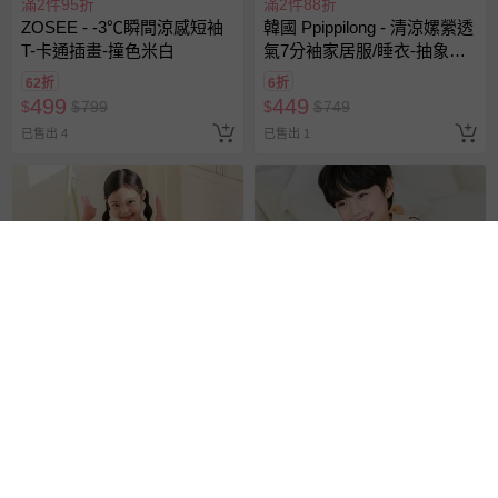
滿2件95折
滿2件88折
ZOSEE - -3℃瞬間涼感短袖
韓國 Ppippilong - 清涼嫘縈透
T-卡通插畫-撞色米白
氣7分袖家居服/睡衣-抽象貓
咪插畫-粉
62折
6折
499
449
$
$
799
$
$
749
已售出 4
已售出 1
滿2件88折
滿2件88折
韓國 Ppippilong - 清涼嫘縈透
韓國 Ppippilong - 親膚莫代爾
氣7分袖家居服/睡衣-兔兔日
7分袖家居服/睡衣-臘腸狗插
常插畫-粉
畫-米膚
6折
6折