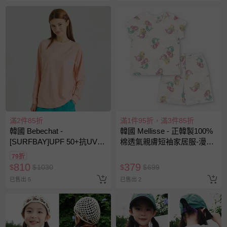
滿2件85折
滿1件95折，滿3件85折
韓國 Bebechat -
韓國 Mellisse - 正韓製100%
[SURFBAY]UPF 50+抗UV彈
棉透氣親膚短袖家居服-漫畫
力快乾戲水長袖上衣-迷你衝
人魚公主-白
79折
浪板插畫-珊瑚粉
810
379
$
$
1030
$
$
699
已售出 5
已售出 2