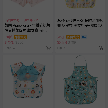
滿2件95折，滿3件88折
JoyNa - 3件入-無袖防水圍兜
韓國 Ppippilong - 竹纖維抗菌
兜 反穿衣-英文獅子+隨機2入
除臭透氣四角褲(女寶)-花園
兔兔插畫-粉
58折
即將售完
45折
即將售完
220
359
$
$
380
$
$
799
已售出 40
已售出 5