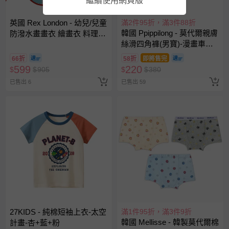
繼續使用網頁版
英國 Rex London - 幼兒/兒童
滿2件95折，滿3件88折
韓國 Ppippilong - 莫代爾親膚
防潑水畫畫衣 繪畫衣 料理圍
絲滑四角褲(男寶)-漫畫車車-
裙 烹飪圍裙 烘焙圍裙 工作圍
灰藍
裙-羊駝
66折
58折
即將售完
599
220
$
$
905
$
$
380
已售出 6
已售出 59
27KIDS - 純棉短袖上衣-太空
滿1件95折，滿3件9折
韓國 Mellisse - 韓製莫代爾棉
計畫-杏+藍+粉