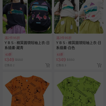
滿2件95折
滿2件95折
Y B S - 棉質圓領短袖上衣-日
Y B S - 棉質圓領短袖上衣-日
系插畫-藏青
系插畫-白色
63折
63折
349
349
$
$
550
$
$
550
已售出 2
已售出 3