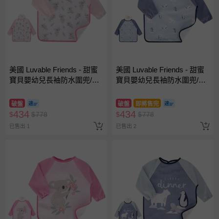
美國 Luvable Friends - 甜蜜
美國 Luvable Friends - 甜蜜
寶貝嬰幼兒長袖防水圍兜/畫
寶貝嬰幼兒長袖防水圍兜/畫
畫衣/吃飯衣單入組-無尾熊家
畫衣/吃飯衣單入組-極地世界
族
破盤
破盤
即將售完
434
434
$
$
778
$
$
778
已售出 1
已售出 2