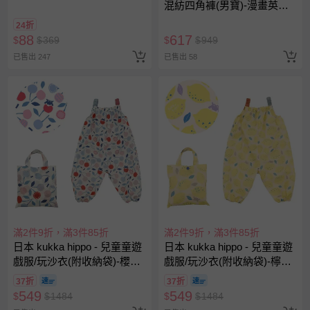
混紡四角褲(男寶)-漫畫英雄-
黃X灰X藍-三件組
24折
88
617
$
$
369
$
$
949
已售出 247
已售出 58
滿2件9折，滿3件85折
滿2件9折，滿3件85折
日本 kukka hippo - 兒童童遊
日本 kukka hippo - 兒童童遊
戲服/玩沙衣(附收納袋)-櫻桃
戲服/玩沙衣(附收納袋)-檸檬
甜心 (90cm)
糖霜 (90cm)
37折
37折
549
549
$
$
1484
$
$
1484