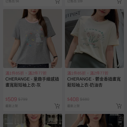
已售出 56
已售出 109
滿1件85折，滿2件77折
滿1件85折，滿2件77折
CHERANGE - 童趣手繪感插
CHERANGE - 鬱金香插畫寬
畫寬鬆短袖上衣-灰
鬆短袖上衣-奶油杏
509
408
$
$
799
$
$
680
最新上架
最新上架