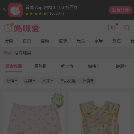
首載 App 現領 $ 100 折價券
點我領券
( 10000+ )
分類
首頁
嬰幼
童裝
玩具
家居
旅遊
'畫衣'
搜尋結果
篩選
綜合推薦
最熱銷
新上市
價格
分類
品牌
尺寸
單品免運
折價券