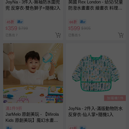
JoyNa - 3件入-無袖防水圍兜
英國 Rex London - 幼兒/兒童
兜 反穿衣-雙色獅子+隨機2入
防潑水畫畫衣 繪畫衣 料理圍
裙 烹飪圍裙 烘焙圍裙 工作圍
裙-萌狗樂園
45折
66折
359
599
$
$
799
$
$
905
已售出 7
已售出 5
滿1件9折
JoyNa - 2件入-滿版動物防水
JarMelo 原創美玩 - 【Mirola
反穿衣-仙人掌+隨機1入
Kids 原創美玩】魔幻水畫布
MK95416
43折