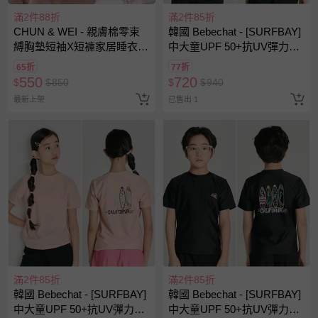
滿2件88折
滿2件85折
CHUN & WEI - 親膚棉零束
韓國 Bebechat - [SURFBAY]
縛胸墊短袖X短褲家居睡衣套
中大童UPF 50+抗UV彈力快
裝-童話動物插畫-淺灰綠
乾戲水短袖上衣-衝浪板插畫-
65折
77折
湖水綠
550
720
$
$
850
$
$
940
最新上架
已售出 1
滿2件85折
滿2件85折
韓國 Bebechat - [SURFBAY]
韓國 Bebechat - [SURFBAY]
中大童UPF 50+抗UV彈力快
中大童UPF 50+抗UV彈力快