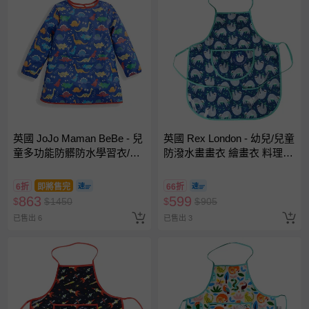
英國 JoJo Maman BeBe - 兒
英國 Rex London - 幼兒/兒童
童多功能防髒防水學習衣/畫
防潑水畫畫衣 繪畫衣 料理圍
畫衣-恐龍世界 (1-3 Y)
裙 烹飪圍裙 烘焙圍裙 工作圍
裙-樹懶
6折
即將售完
66折
863
599
$
$
1450
$
$
905
已售出 6
已售出 3