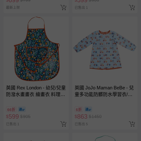
699
599
$
$
799
$
$
905
最新上架
已售出 1
英國 Rex London - 幼兒/兒童
英國 JoJo Maman BeBe - 兒
防潑水畫畫衣 繪畫衣 料理圍
童多功能防髒防水學習衣/畫
裙 烹飪圍裙 烘焙圍裙 工作圍
畫衣-拖拉車 (1-3 Y)
裙-精靈花園
66折
6折
599
863
$
$
905
$
$
1450
已售出 1
已售出 5