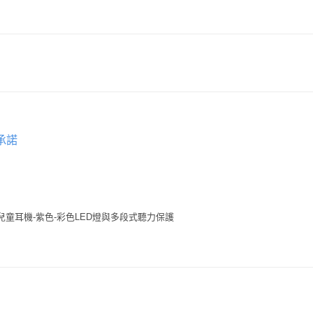
承諾
線兒童耳機-紫色-彩色LED燈與多段式聽力保護