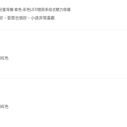
線兒童耳機-紫色-彩色LED燈與多段式聽力保護
好，音質也很好，小孩非常喜歡
粉紅色
粉紅色