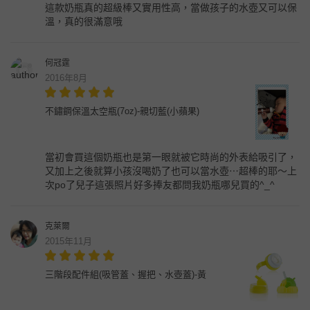
這款奶瓶真的超級棒又實用性高，當做孩子的水壺又可以保
溫，真的很滿意哦
何冠霆
2016年8月
不鏽鋼保溫太空瓶(7oz)-親切藍(小蘋果)
當初會買這個奶瓶也是第一眼就被它時尚的外表給吸引了，
又加上之後就算小孩沒喝奶了也可以當水壺⋯超棒的耶～上
次po了兒子這張照片好多捧友都問我奶瓶哪兒買的^_^
克萊爾
2015年11月
三階段配件組(吸管蓋、握把、水壺蓋)-黃