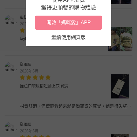
獲得更順暢的購物體驗
彭鈺淇
開啟「媽咪愛」APP
2026年5月
繼續使用網頁版
吸濕快乾圓領短袖上衣-前口袋後印花-黃色
鄭雁雁
2026年5月
撞色口袋反摺短袖上衣-藏青
材質舒適，但標籤看起來就是淘寶貨的感覺，還是很失望⋯
鄭雁雁
2026年5月