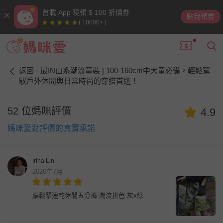
首載 App 現領 $ 100 折價券
點我領券
( 10000+ )
返回 - 最IN山系潮流童裝 | 100-160cm中大童必備，輕鬆駕
馭戶外休閒與日常時尚的穿搭首選！
52 位媽咪評價
4.9
媽咪愛對評價的真實承諾
Irina Lin
2026年7月
腰鬆緊速乾休閒五分褲-潮流拼色-灰x綠