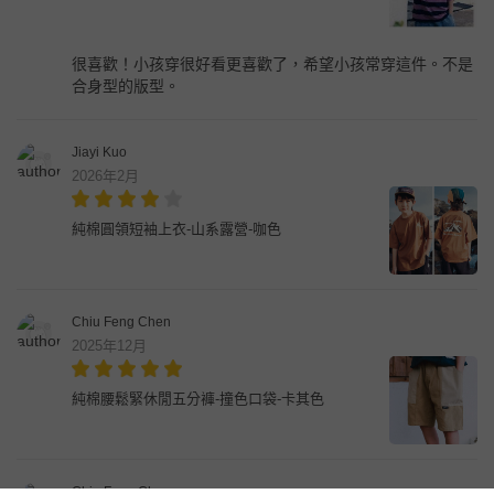
很喜歡！小孩穿很好看更喜歡了，希望小孩常穿這件。不是
合身型的版型。
Jiayi Kuo
2026年2月
純棉圓領短袖上衣-山系露營-咖色
Chiu Feng Chen
2025年12月
純棉腰鬆緊休閒五分褲-撞色口袋-卡其色
Chiu Feng Chen