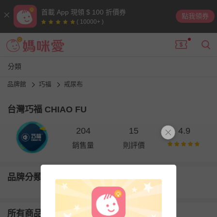
首載 App 現領 $ 100 折價券
點我領券
( 10000+ )
分類
品牌館
巧福
戒尿布
台灣巧福 CHIAO FU
204
15
4.9
銷售量
則評價
品牌分類
所有商品