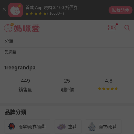
首載 App 現領 $ 100 折價券
點我領券
( 10000+ )
分類
品牌館
treegrandpa
449
25
4.8
銷售量
則評價
品牌分類
雨傘/雨衣/雨鞋
童鞋
雨衣/雨鞋