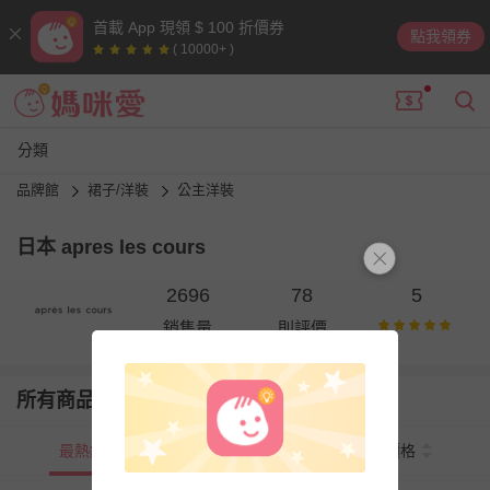
首載 App 現領 $ 100 折價券
點我領券
( 10000+ )
分類
品牌館
裙子/洋裝
公主洋裝
日本 apres les cours
2696
78
5
銷售量
則評價
所有商品
最熱銷
新上市
價格