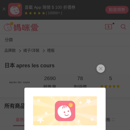
首載 App 現領 $ 100 折價券
點我領券
( 10000+ )
分類
品牌館
裙子/洋裝
禮服
日本 apres les cours
2690
78
5
銷售量
則評價
所有商品
最熱銷
新上市
價格