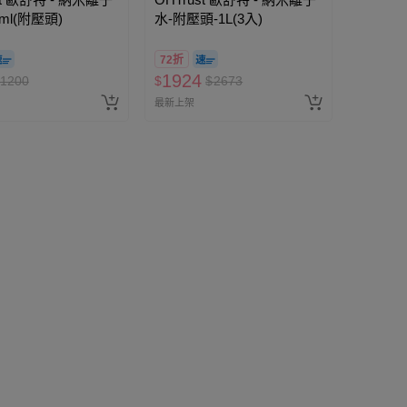
0ml(附壓頭)
水-附壓頭-1L(3入)
72折
1924
1200
$
$
2673
最新上架