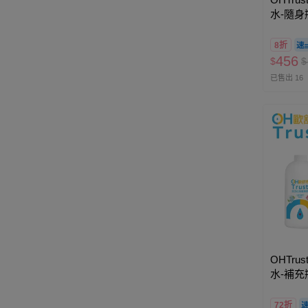
水-隨身瓶
8折
456
$
$
已售出 16
OHTru
水-補充瓶
72折