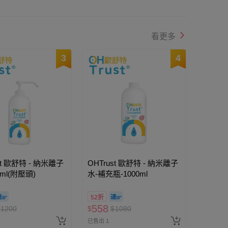
看更多
3
4
st 歐舒特 - 納米離子
OHTrust 歐舒特 - 納米離子
0ml(附壓頭)
水-補充瓶-1000ml
52折
558
1200
$
$
1080
已售出 1