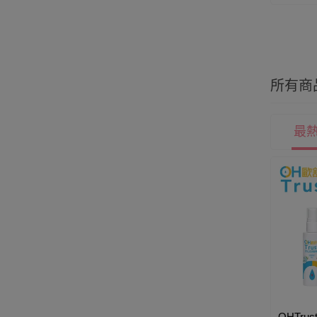
所有商
最
OHTru