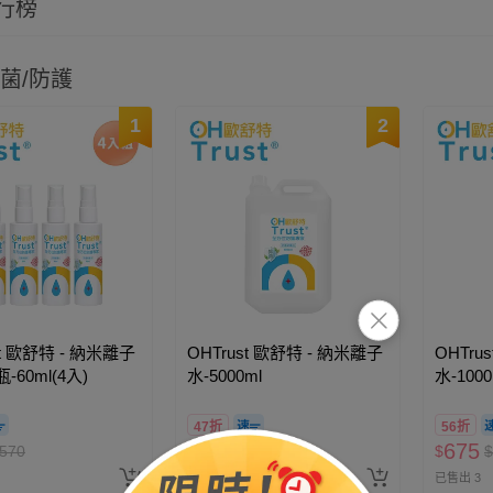
行榜
菌/防護
1
2
st 歐舒特 - 納米離子
OHTrust 歐舒特 - 納米離子
OHTru
-60ml(4入)
水-5000ml
水-100
47折
56折
2250
675
570
$
$
4750
$
$
已售出 3
已售出 3