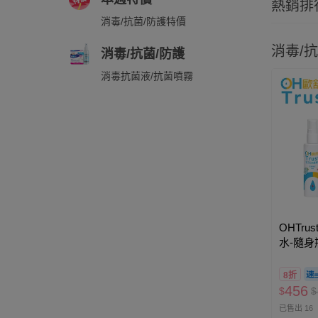
熱銷排
消毒/抗菌/防護特價
消毒/抗
消毒/抗菌/防護
消毒抗菌液/抗菌噴霧
OHTru
水-隨身瓶
8折
456
$
$
已售出 16