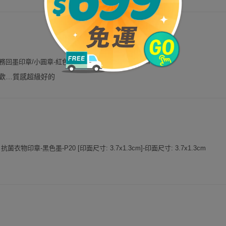
y橡皮事務回墨印章/小圓章-紅色墨-印面尺寸:圓形直徑1.2cm
歡…質感超級好的
餅乾 抗菌衣物印章-黑色墨-P20 [印面尺寸: 3.7x1.3cm]-印面尺寸: 3.7x1.3cm