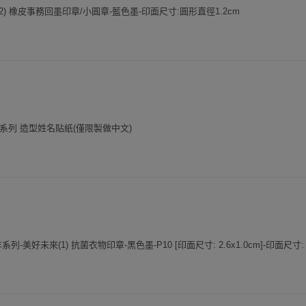
2) 橡皮事務回墨印章/小圓章-藍色墨-印面尺寸:圓形直徑1.2cm
生活系列 造型姓名貼紙(僅限製做中文)
50週年系列-美好未來(1) 抗菌衣物印章-黑色墨-P10 [印面尺寸: 2.6x1.0cm]-印面尺寸: