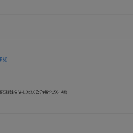
承諾
版姓名貼-1.3x3.0公分(每份150小張)