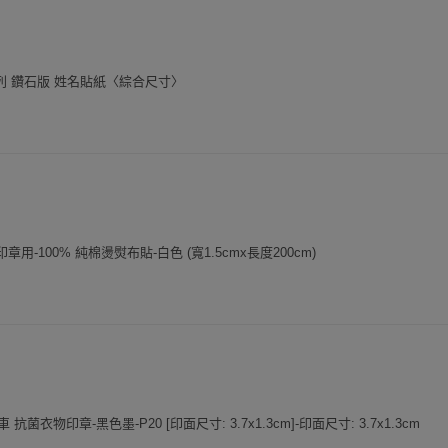
列 鑽石版 姓名貼紙〈綜合尺寸〉
印章用-100% 純棉燙熨布貼-白色 (寬1.5cmx長度200cm)
 校車 抗菌衣物印章-黑色墨-P20 [印面尺寸: 3.7x1.3cm]-印面尺寸: 3.7x1.3cm