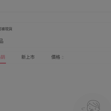
習褲現貨
品
熱銷
新上市
價格