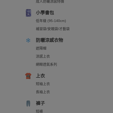
成人防曬涼感特價
小學書包
低年級 (95-140cm)
補習袋/安親袋/才藝袋
防曬涼感衣物
遮陽帽
涼感上衣
網眼透氣系列
上衣
短袖上衣
長袖上衣
褲子
短褲