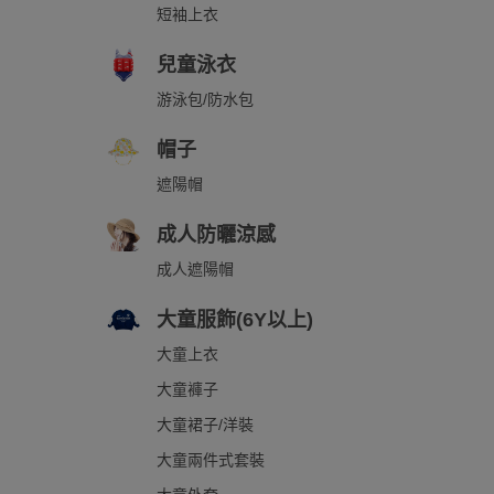
短袖上衣
兒童泳衣
游泳包/防水包
帽子
遮陽帽
成人防曬涼感
成人遮陽帽
大童服飾(6Y以上)
大童上衣
大童褲子
大童裙子/洋裝
大童兩件式套裝