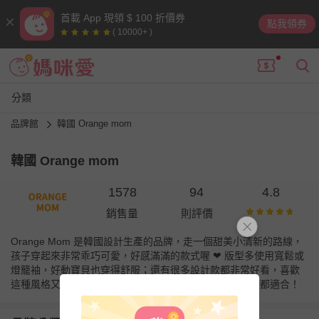
首載 App 現領 $ 100 折價券
點我領券
( 10000+ )
分類
品牌館
韓國 Orange mom
韓國 Orange mom
1578
94
4.8
銷售量
則評價
Orange Mom 是韓國設計生產的品牌，走一個甜美小清新的路線，
孩子穿起來非常乖巧可愛，好感滿滿的款式喔 ❤ 版型多使用寬鬆或
燈籠袖，好動寶貝也穿得舒服；還有很多設計款都非常好看，喜歡
這種風格又不愛撞款的媽咪別錯過！實穿百搭，上學郊遊都適合！