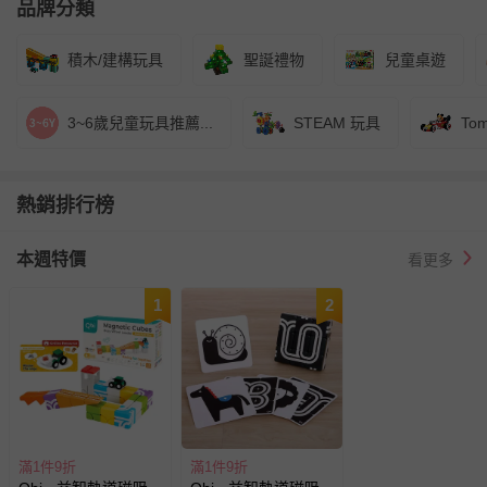
品牌分類
積木/建構玩具
聖誕禮物
兒童桌遊
3~6歲兒童玩具推薦...
STEAM 玩具
Tom
熱銷排行榜
本週特價
看更多
1
2
滿1件9折
滿1件9折