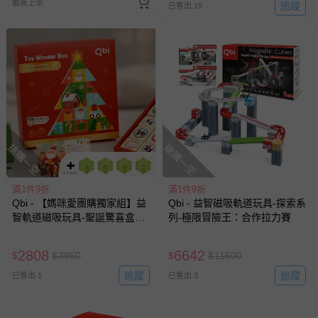
最新上架
追蹤
已售出 19
搶購一空
搶購一空
滿1件9折
滿1件9折
Qbi - 【媽咪愛團購獨家組】益
Qbi - 益智磁吸軌道玩具-探索系
智軌道磁吸玩具-聖誕驚喜盒
列-極限冒險王：合作拉力賽
+繽紛方塊
2808
6642
$
$
3960
$
$
11500
追蹤
追蹤
已售出 1
已售出 3