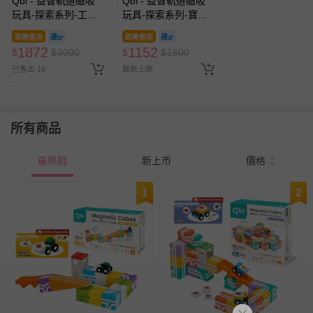
Qbi - 益智軌道磁吸
Qbi - 益智軌道磁吸
玩具-探索系列-工程
玩具-探索系列-寶寶
小英雄：軌道練習組
看世界：感官啟蒙組
即將售完
即將售完
1872
1152
$
$
3000
$
$
1600
已售出 16
最新上架
所有商品
最熱銷
新上市
價格
1
2