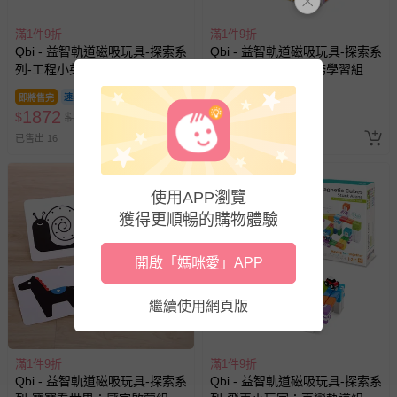
滿1件9折
滿1件9折
Qbi - 益智軌道磁吸玩具-探索系
Qbi - 益智軌道磁吸玩具-探索系
列-工程小英雄：軌道練習組
列-小小送貨員：任務學習組
即將售完
即將售完
1872
3042
$
$
3000
$
$
5000
已售出 16
已售出 9
3
使用APP瀏覽
獲得更順暢的購物體驗
開啟「媽咪愛」APP
繼續使用網頁版
滿1件9折
滿1件9折
Qbi - 益智軌道磁吸玩具-探索系
Qbi - 益智軌道磁吸玩具-探索系