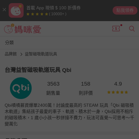
首載 App 現領 $ 100 折價券
點我領券
( 10000+ )
分類
品牌館
益智磁吸軌道玩具
台灣益智磁吸軌道玩具 Qbi
3563
158
4.9
銷售量
則評價
Qbi嘖嘖募資爆單2400萬！討論度最高的 STEAM 玩具「Qbi 磁吸積
木軌道」集結孩子最愛的車子、軌道、積木於一身，Qbi採用不相斥
的磁吸積木，1 歲小小孩一秒拼接不費力，玩法可直覺～可思考～千
變萬化