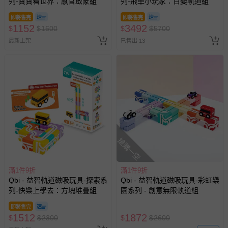
列-寶寶看世界：感官啟蒙組
列-飛車小玩家：百變軌道組
即將售完
即將售完
1152
3492
$
$
1600
$
$
5700
最新上架
已售出 13
搶購一空
滿1件9折
滿1件9折
Qbi - 益智軌道磁吸玩具-探索系
Qbi - 益智軌道磁吸玩具-彩虹樂
列-快樂上學去：方塊堆疊組
園系列 - 創意無限軌道組
即將售完
1512
1872
$
$
2300
$
$
2600