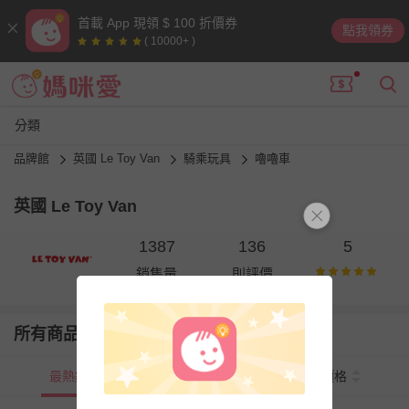
首載 App 現領 $ 100 折價券
點我領券
( 10000+ )
分類
品牌館
英國 Le Toy Van
騎乘玩具
嚕嚕車
英國 Le Toy Van
1387
136
5
銷售量
則評價
所有商品
最熱銷
新上市
價格