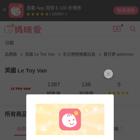
首載 App 現領 $ 100 折價券
點我領券
( 10000+ )
分類
品牌館
英國 Le Toy Van
生日禮物推薦玩具
寶可夢 pokemon
英國 Le Toy Van
1387
136
5
銷售量
則評價
所有商品
最熱銷
新上市
價格