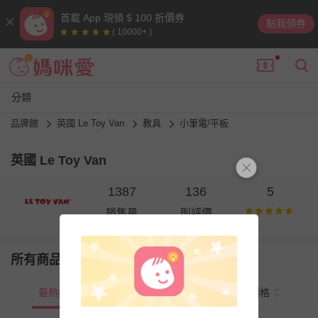
首載 App 現領 $ 100 折價券
點我領券
( 10000+ )
分類
品牌館
英國 Le Toy Van
教具
小筆電/平板
英國 Le Toy Van
1387
136
5
銷售量
則評價
所有商品
最熱銷
新上市
價格