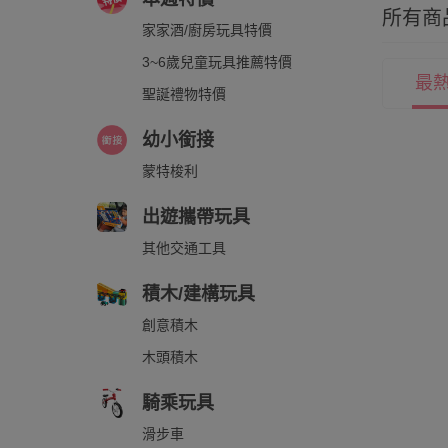
所有商
家家酒/廚房玩具特價
3~6歲兒童玩具推薦特價
最
聖誕禮物特價
幼小銜接
蒙特梭利
出遊攜帶玩具
其他交通工具
積木/建構玩具
創意積木
木頭積木
騎乘玩具
滑步車