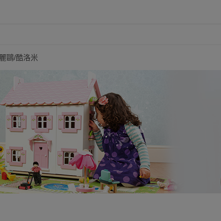
麗鷗/酷洛米