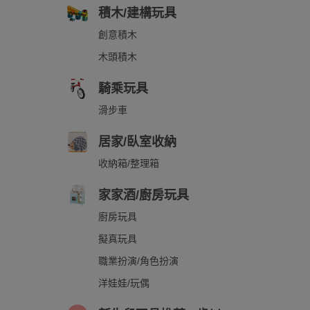
積木/建構玩具
創意積木
木頭積木
騎乘玩具
滑步車
居家/臥室收納
收納箱/整理箱
家家酒/廚房玩具
廚房玩具
擬真玩具
職業扮演/角色扮演
洋娃娃/玩偶